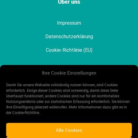
Über uns
Impressum
Datenschutzerklärung
Cookie-Richtlinie (EU)
Ihre Cookie Einstellungen
Mehr Angebote
Damit Sie unsere Webseite vollständig nutzen können, sind Cookies
erforderlich. Einige dieser Cookies sind notwendig, damit diese Seite
überhaupt funktioniert, andere Cookies sind nur für ein komfortables
mobil-and-fun.de
Nutzungs­erlebnis oder zur statistischen Erfassung erforderlich. Sie können
Ihre Einwilligung jederzeit widerrufen. Mehr Informationen dazu gibt es in
kfzdachbox.de
der Cookie-Richtline.
Alle Cookies