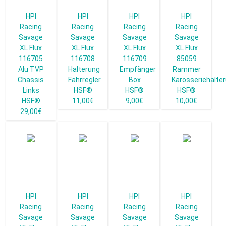
HPI
HPI
HPI
HPI
Racing
Racing
Racing
Racing
Savage
Savage
Savage
Savage
XL Flux
XL Flux
XL Flux
XL Flux
116705
116708
116709
85059
Alu TVP
Halterung
Empfänger
Rammer
Chassis
Fahrregler
Box
Karosseriehalte
Links
HSF®
HSF®
HSF®
HSF®
11,00€
9,00€
10,00€
29,00€
HPI
HPI
HPI
HPI
Racing
Racing
Racing
Racing
Savage
Savage
Savage
Savage