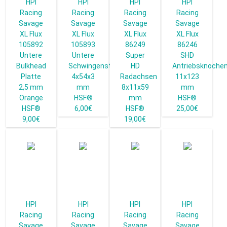
HPI
HPI
HPI
HPI
Racing
Racing
Racing
Racing
Savage
Savage
Savage
Savage
XL Flux
XL Flux
XL Flux
XL Flux
105892
105893
86249
86246
Untere
Untere
Super
SHD
Bulkhead
Schwingenstrebe
HD
Antriebsknoche
Platte
4x54x3
Radachsen
11x123
2,5 mm
mm
8x11x59
mm
Orange
HSF®
mm
HSF®
HSF®
6,00€
HSF®
25,00€
9,00€
19,00€
HPI
HPI
HPI
HPI
Racing
Racing
Racing
Racing
Savage
Savage
Savage
Savage