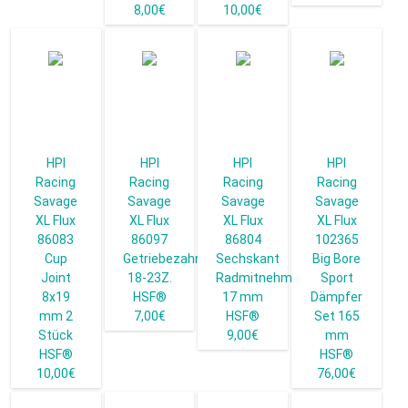
8,00€
10,00€
HPI
HPI
HPI
HPI
Racing
Racing
Racing
Racing
Savage
Savage
Savage
Savage
XL Flux
XL Flux
XL Flux
XL Flux
86083
86097
86804
102365
Cup
Getriebezahnrad
Sechskant
Big Bore
Joint
18-23Z.
Radmitnehmer
Sport
8x19
HSF®
17 mm
Dämpfer
mm 2
7,00€
HSF®
Set 165
Stück
9,00€
mm
HSF®
HSF®
10,00€
76,00€