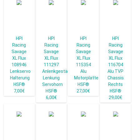
HPI
HPI
HPI
HPI
Racing
Racing
Racing
Racing
Savage
Savage
Savage
Savage
XL Flux
XL Flux
XL Flux
XL Flux
108946
111297
115354
116704
Lenkservo
Anlenkgestänge
Alu
Alu TVP
Halterung
Lenkung
Motorplatte
Chassis
HSF®
Servohorn
HSF®
Rechts
7,00€
HSF®
27,00€
HSF®
6,00€
29,00€