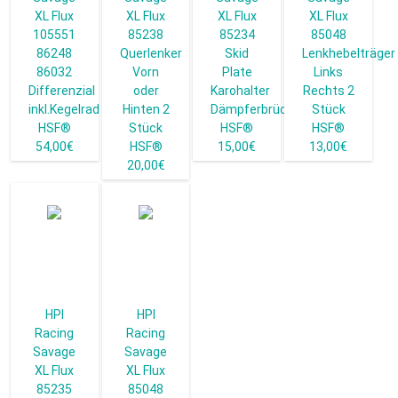
XL Flux
XL Flux
XL Flux
XL Flux
105551
85238
85234
85048
86248
Querlenker
Skid
Lenkhebelträger
86032
Vorn
Plate
Links
Differenzial
oder
Karohalter
Rechts 2
inkl.Kegelrad
Hinten 2
Dämpferbrücke
Stück
HSF®
Stück
HSF®
HSF®
54,00€
HSF®
15,00€
13,00€
20,00€
HPI
HPI
Racing
Racing
Savage
Savage
XL Flux
XL Flux
85235
85048