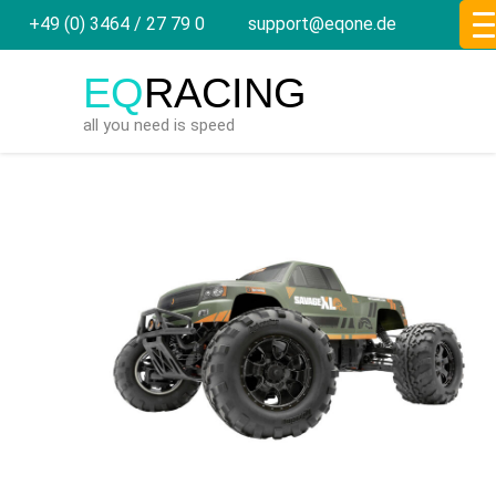
+49 (0) 3464 / 27 79 0
support@eqone.de
EQ
RACING
all you need is speed