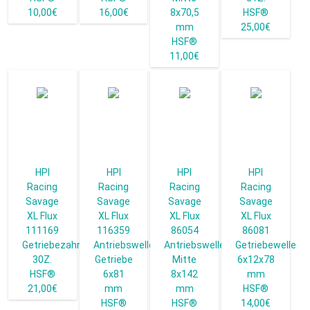
10,00€
16,00€
8x70,5
HSF®
mm
25,00€
HSF®
11,00€
HPI
HPI
HPI
HPI
Racing
Racing
Racing
Racing
Savage
Savage
Savage
Savage
XL Flux
XL Flux
XL Flux
XL Flux
111169
116359
86054
86081
Getriebezahnrad
Antriebswelle
Antriebswelle
Getriebewelle
30Z.
Getriebe
Mitte
6x12x78
HSF®
6x81
8x142
mm
21,00€
mm
mm
HSF®
HSF®
HSF®
14,00€