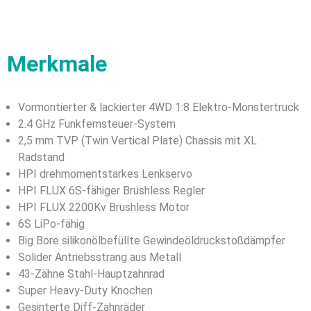
Merkmale
Vormontierter & lackierter 4WD 1:8 Elektro-Monstertruck
2.4 GHz Funkfernsteuer-System
2,5 mm TVP (Twin Vertical Plate) Chassis mit XL
Radstand
HPI drehmomentstarkes Lenkservo
HPI FLUX 6S-fähiger Brushless Regler
HPI FLUX 2200Kv Brushless Motor
6S LiPo-fähig
Big Bore silikonölbefüllte Gewindeöldruckstoßdämpfer
Solider Antriebsstrang aus Metall
43-Zähne Stahl-Hauptzahnrad
Super Heavy-Duty Knochen
Gesinterte Diff-Zahnräder