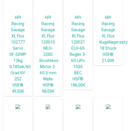
HPI
HPI
HPI
HPI
Racing
Racing
Racing
Racing
Savage
Savage
Savage
Savage
XL Flux
XL Flux
XL Flux
XL Flux
102777
120010
120021
Kugellagersatz
Servo
MLH-
ELH-6S
18 Stück
SF-50WP
2200
Regler 3-
HSF®
12kg
Brushless
6S LiPo
21,00€
0,18Sek/60
Motor 2-
150A
Grad 6V
6S 5 mm
BEC
25Z
Welle
HSF®
HSF®
HSF®
186,00€
49,00€
98,00€