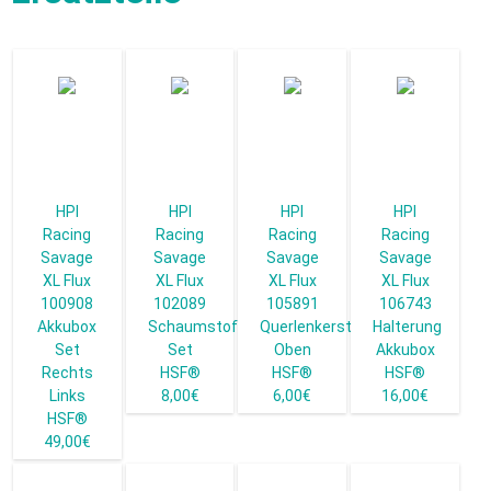
HPI
HPI
HPI
HPI
Racing
Racing
Racing
Racing
Savage
Savage
Savage
Savage
XL Flux
XL Flux
XL Flux
XL Flux
100908
102089
105891
106743
Akkubox
Schaumstoffblock
Querlenkerstreben
Halterung
Set
Set
Oben
Akkubox
Rechts
HSF®
HSF®
HSF®
Links
8,00€
6,00€
16,00€
HSF®
49,00€