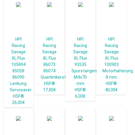
HPI
HPI
HPI
HPI
Racing
Racing
Racing
Racing
Savage
Savage
Savage
Savage
XL Flux
XL Flux
XL Flux
XL Flux
105894
86073
93535
100903
85058
86074
Spurstangen
Motorhalterung
86090
Querlenkerstiftsatz
M4x70
8 mm
Lenkung
HSF®
mm
HSF®
Servosaver
17,00€
HSF®
40,00€
HSF®
6,00€
26,00€