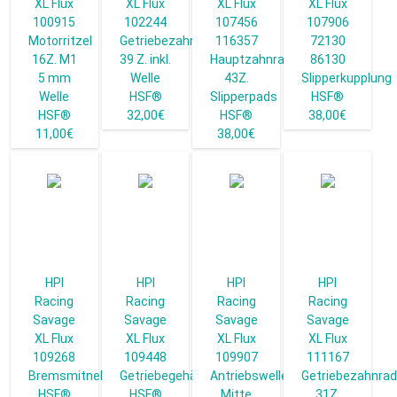
XL Flux
XL Flux
XL Flux
XL Flux
100915
102244
107456
107906
Motorritzel
Getriebezahnrad
116357
72130
16Z. M1
39 Z. inkl.
Hauptzahnrad
86130
5 mm
Welle
43Z.
Slipperkupplung
Welle
HSF®
Slipperpads
HSF®
HSF®
32,00€
HSF®
38,00€
11,00€
38,00€
HPI
HPI
HPI
HPI
Racing
Racing
Racing
Racing
Savage
Savage
Savage
Savage
XL Flux
XL Flux
XL Flux
XL Flux
109268
109448
109907
111167
Bremsmitnehmer
Getriebegehäuse
Antriebswelle
Getriebezahnra
HSF®
HSF®
Mitte
31Z.