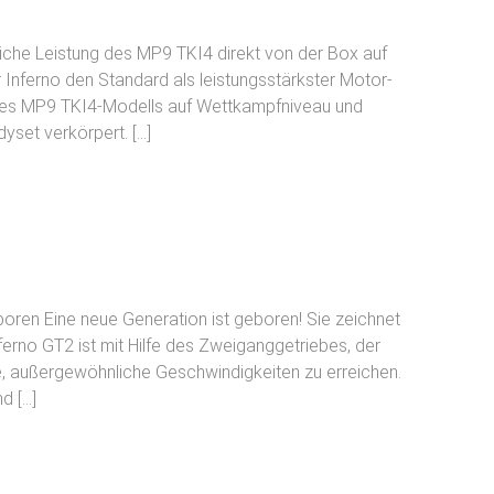
iche Leistung des MP9 TKI4 direkt von der Box auf
 Inferno den Standard als leistungsstärkster Motor-
des MP9 TKI4-Modells auf Wettkampfniveau und
yset verkörpert. […]
oren Eine neue Generation ist geboren! Sie zeichnet
ferno GT2 ist mit Hilfe des Zweiganggetriebes, der
e, außergewöhnliche Geschwindigkeiten zu erreichen.
d […]