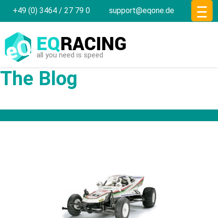
+49 (0) 3464 / 27 79 0
support@eqone.de
EQ
RACING
all you need is speed
The Blog