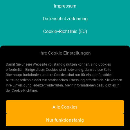
Impressum
Datenschutzerklärung
Cookie-Richtlinie (EU)
Ihre Cookie Einstellungen
Mehr Angebote
Damit Sie unsere Webseite vollständig nutzen können, sind Cookies
erforderlich. Einige dieser Cookies sind notwendig, damit diese Seite
überhaupt funktioniert, andere Cookies sind nur für ein komfortables
mobil-and-fun.de
Nutzungs­erlebnis oder zur statistischen Erfassung erforderlich. Sie können
Ihre Einwilligung jederzeit widerrufen. Mehr Informationen dazu gibt es in
kfzdachbox.de
der Cookie-Richtline.
Alle Cookies
Nur funktionsfähig
©2026 eQone. All rights reserved.